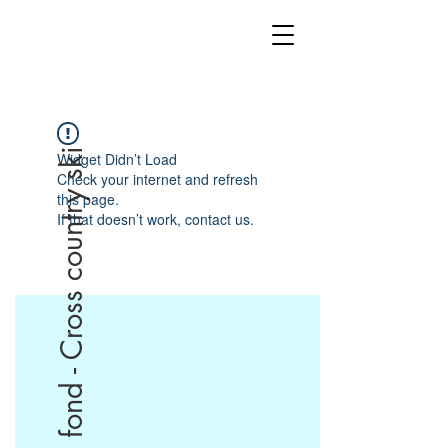
Ski de fond - Cross country ski
Widget Didn’t Load
Check your internet and refresh
this page.
If that doesn’t work, contact us.