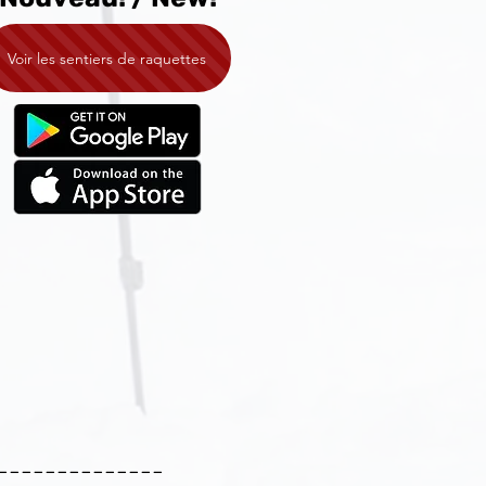
Voir les sentiers de raquettes
--------------